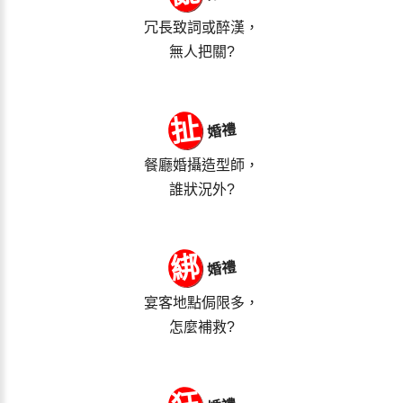
冗長致詞或醉漢，
無人把關?
扯
婚禮
餐廳婚攝造型師，
誰狀況外?
綁
婚禮
宴客地點侷限多，
怎麼補救?