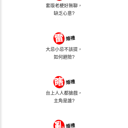
套版老梗好無聊，
缺乏心意?
雷
婚禮
大忌小忌不該提，
如何避險?
瞎
婚禮
台上人人都搶戲，
主角是誰?
亂
婚禮