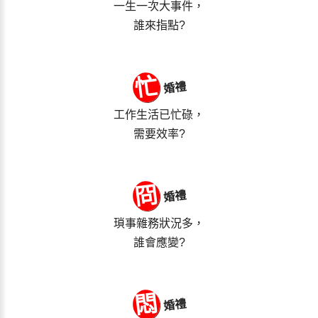
一生一次大事件，
誰來指點?
忙
婚禮
工作生活已忙碌，
需要效率?
冏
婚禮
瑣事雜務狀況多，
誰會應變?
悶
婚禮